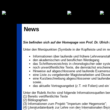
News
Sie befinden sich auf der Homepage von Prof. Dr. Ulrich 
Unter den Menüpunkten (Symbole in der Kopfleiste und im r
Informationen über laufende und frühere Lehrveransta
den akademischen und beruflichen Werdegang
das Schriftenverzeichnis in chronologischer oder syst
noch unveröffentlichte Texte, die demnächst erschei
Hinweise auf abgeschlossene und laufende Examensa
eine Liste zu vergebender Magisterarbeiten und Disser
eine Kurzbeschreibung abgeschlossener und laufender 
sowie..
das aktuelle Vortragsangebot (z.T. mit Folien) und ein
Unter der Rubrik Archiv sind folgende Informationsquellen be
(1) Bereits veröffentlichte Texte
(2) Bibliographien
(3) Informationen zum Projekt "Imperium oder Hegemonie";
(4) Literaturdatenbank zur Lehre von den Internationalen Bez