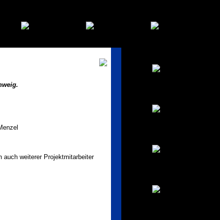
hweig.
 Menzel
 auch weiterer Projektmitarbeiter