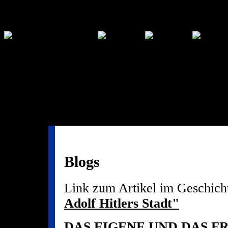
function vgwPixelCall() { document.getElementById("div_vgwpixe
Blogs
Link zum Artikel im Geschich
Adolf Hitlers Stadt"
DAS EIGENE UND DAS FR