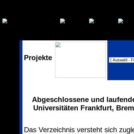
function vgwPixelCall() { document.getElementById("div_vgwpixe
Projekte
Abgeschlossene und laufend
Universitäten Frankfurt, Br
Das Verzeichnis versteht sich zugl