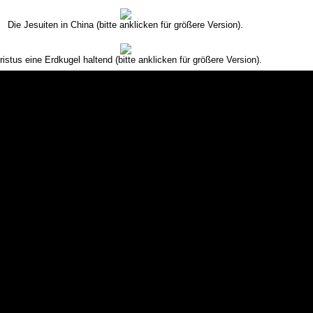
Die Jesuiten in China (bitte anklicken für größere Version).
ristus eine Erdkugel haltend (bitte anklicken für größere Version).