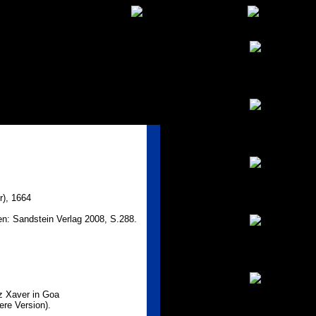
r), 1664
en: Sandstein Verlag 2008, S.288.
z Xaver in Goa
ßere Version).