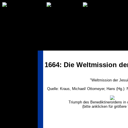
1664: Die Weltmission de
"Weltmission der Jesui
Quelle: Kraus, Michael/ Ottomeyer, Hans (Hg.):
Triumph des Benediktinerordens in d
(bitte anklicken für größere 