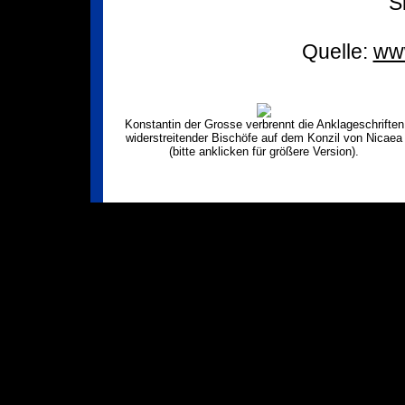
S
Quelle:
www
Konstantin der Grosse verbrennt die Anklageschriften
widerstreitender Bischöfe auf dem Konzil von Nicaea
(bitte anklicken für größere Version).