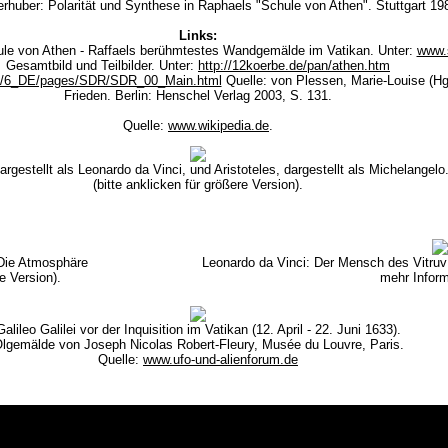
rhuber: Polarität und Synthese in Raphaels "Schule von Athen". Stuttgart 19
Links:
ule von Athen - Raffaels berühmtestes Wandgemälde im Vatikan. Unter:
www.s
Gesamtbild und Teilbilder. Unter:
http://12koerbe.de/pan/athen.htm
.va/6_DE/pages/SDR/SDR_00_Main.html
Quelle: von Plessen, Marie-Louise (H
Frieden. Berlin: Henschel Verlag 2003, S. 131.
Quelle:
www.wikipedia.de
.
argestellt als Leonardo da Vinci, und Aristoteles, dargestellt als Michelangelo
(bitte anklicken für größere Version).
Die Atmosphäre
Leonardo da Vinci: Der Mensch des Vitruv 
re Version).
mehr Inform
Galileo Galilei vor der Inquisition im Vatikan (12. April - 22. Juni 1633).
lgemälde von Joseph Nicolas Robert-Fleury, Musée du Louvre, Paris.
Quelle:
www.ufo-und-alienforum.de