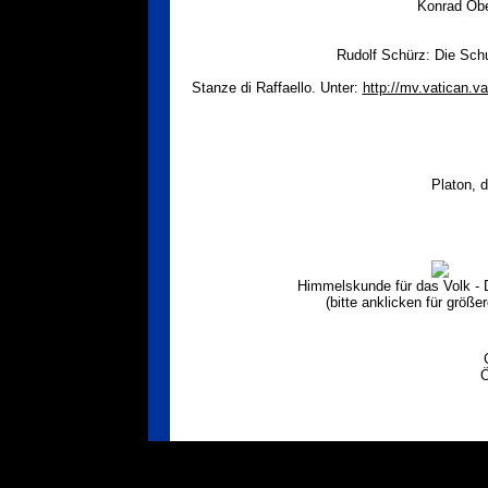
Konrad Obe
Rudolf Schürz: Die Sch
Stanze di Raffaello. Unter:
http://mv.vatican
Platon, d
Himmelskunde für das Volk - 
(bitte anklicken für größe
Ö