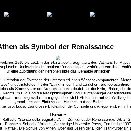
 Athen als Symbol der Renaissance
welches 1510 bis 1511 in der Stanza della Segnatura des Vatikans für Papst Jul
osophische Denkschule des antiken Griechenlands, verkörpert von ihren Vorläu
Für eine Zuordnung der Personen bitte das Gemälde anklicken.
 Illustration der Synthese der unterschiedlichen Wissenskomponenten: Metap
ios" und Aristoteles mit der "Ethik" in der Hand zu sehen. Sie repräsentier
oteles als Stammvater der Naturphilosophie deutet auf die Erde, Platon, der d
. Rechts im Bild sind die Naturphilosophen und Hauptanhänger der aristotelisc
trägt das Himmelsgewölbe. Ihm gegenüber steht Ptolemäus mit der Weltkugel 
symbolisiert den Einfluss des Himmels auf der Erde."
 Impelluso, Lucia: Das grosse Bildlexikon der Symbole und Allegorien.Berlin: P
Literatur:
Raffaels "Stanza della Segnatura". In: Zur Kunst der Renaissance, Bd. 2, St
ll: Raphael's School of Athens. Cambridge University Press, Cambridge 1997
: Raffael. Die Schule von Athen. Über das Lesen der Bilder. Frankfurt/Main 