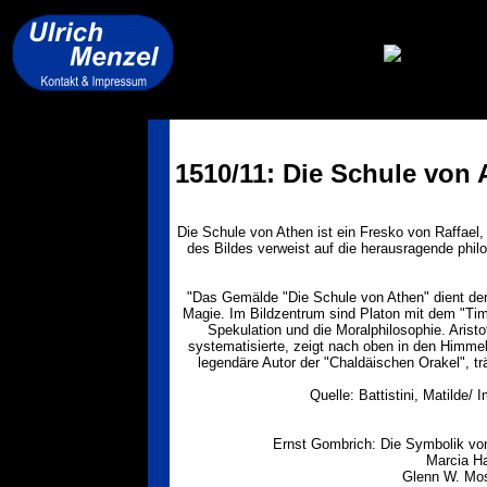
1510/11: Die Schule von
Die Schule von Athen ist ein Fresko von Raffael, 
des Bildes verweist auf die herausragende phil
"Das Gemälde "Die Schule von Athen" dient der
Magie. Im Bildzentrum sind Platon mit dem "Tima
Spekulation und die Moralphilosophie. Arist
systematisierte, zeigt nach oben in den Himmel
legendäre Autor der "Chaldäischen Orakel", 
Quelle: Battistini, Matilde/
Ernst Gombrich: Die Symbolik von 
Marcia Ha
Glenn W. Most