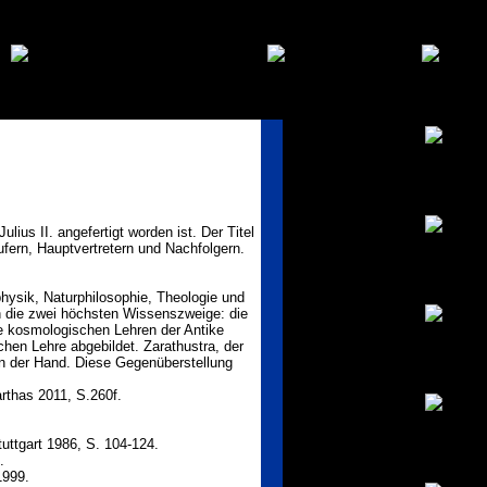
ius II. angefertigt worden ist. Der Titel
fern, Hauptvertretern und Nachfolgern.
hysik, Naturphilosophie, Theologie und
en die zwei höchsten Wissenszweige: die
ie kosmologischen Lehren der Antike
hen Lehre abgebildet. Zarathustra, der
in der Hand. Diese Gegenüberstellung
arthas 2011, S.260f.
uttgart 1986, S. 104-124.
.
1999.